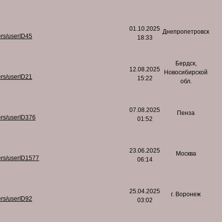
01.10.2025
Днепропетровск
ers/userID45
18:33
Бердск,
12.08.2025
Новосибирской
ers/userID21
15:22
обл.
07.08.2025
Пенза
ers/userID376
01:52
23.06.2025
Москва
ers/userID1577
06:14
25.04.2025
г. Воронеж
ers/userID92
03:02