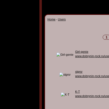
Home
-
Users
1
Girl-genie
www.dobrynin-rock.ru/us
stgrsr
www.dobrynin-rock.ru/us
K-T
www.dobrynin-rock.ru/us