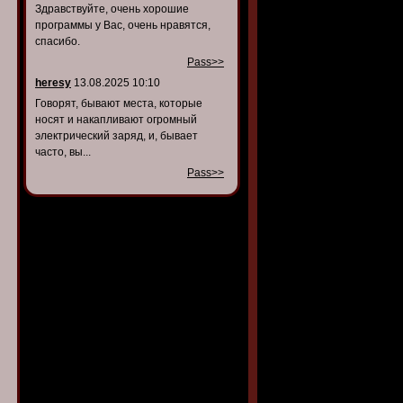
Здравствуйте, очень хорошие
программы у Вас, очень нравятся,
спасибо.
Pass>>
heresy
13.08.2025 10:10
Говорят, бывают места, которые
носят и накапливают огромный
электрический заряд, и, бывает
часто, вы...
Pass>>