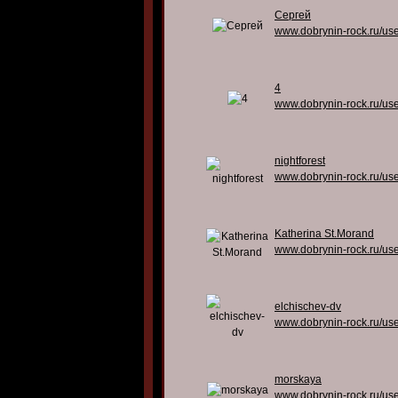
Сергей
www.dobrynin-rock.ru/us
4
www.dobrynin-rock.ru/us
nightforest
www.dobrynin-rock.ru/us
Katherina St.Morand
www.dobrynin-rock.ru/us
elchischev-dv
www.dobrynin-rock.ru/us
morskaya
www.dobrynin-rock.ru/us