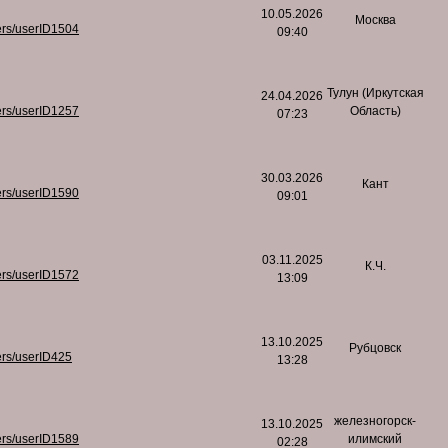
10.05.2026
Москва
ers/userID1504
09:40
Тулун (Иркутская
24.04.2026
ers/userID1257
Область)
07:23
30.03.2026
Кант
ers/userID1590
09:01
03.11.2025
К.Ч.
ers/userID1572
13:09
13.10.2025
Рубцовск
ers/userID425
13:28
железногорск-
13.10.2025
ers/userID1589
илимский
02:28