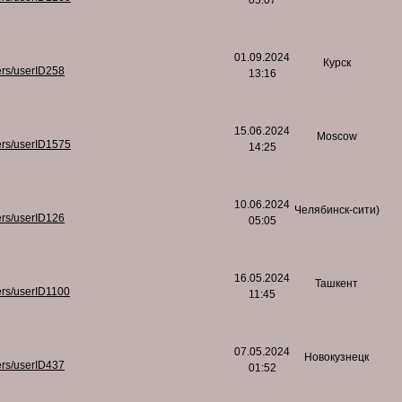
05:07
01.09.2024
Курск
ers/userID258
13:16
15.06.2024
Moscow
ers/userID1575
14:25
10.06.2024
Челябинск-сити)
ers/userID126
05:05
16.05.2024
Ташкент
ers/userID1100
11:45
07.05.2024
Новокузнецк
ers/userID437
01:52