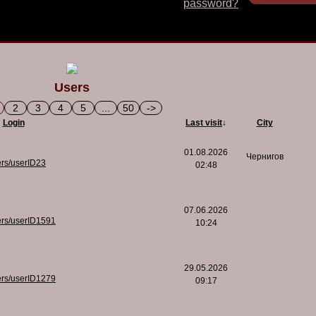
password?
Users
2
3
4
5
...
50
->
Login
Last visit
↓
City
01.08.2026
Чернигов
ers/userID23
02:48
07.06.2026
ers/userID1591
10:24
29.05.2026
ers/userID1279
09:17