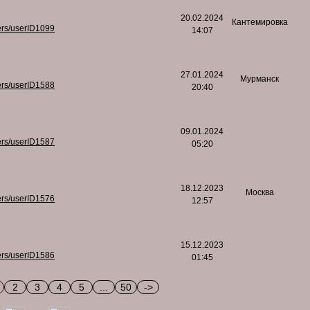
20.02.2024
Кантемировка
ers/userID1099
14:07
27.01.2024
Мурманск
ers/userID1588
20:40
09.01.2024
ers/userID1587
05:20
18.12.2023
Москва
ers/userID1576
12:57
15.12.2023
ers/userID1586
01:45
2
3
4
5
...
50
->