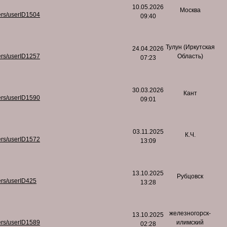
10.05.2026
Москва
ers/userID1504
09:40
Тулун (Иркутская
24.04.2026
ers/userID1257
Область)
07:23
30.03.2026
Кант
ers/userID1590
09:01
03.11.2025
К.Ч.
ers/userID1572
13:09
13.10.2025
Рубцовск
ers/userID425
13:28
железногорск-
13.10.2025
ers/userID1589
илимский
02:28