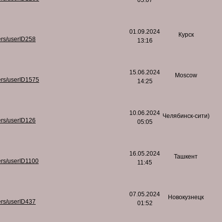
05:07
01.09.2024
Курск
ers/userID258
13:16
15.06.2024
Moscow
ers/userID1575
14:25
10.06.2024
Челябинск-сити)
ers/userID126
05:05
16.05.2024
Ташкент
ers/userID1100
11:45
07.05.2024
Новокузнецк
ers/userID437
01:52