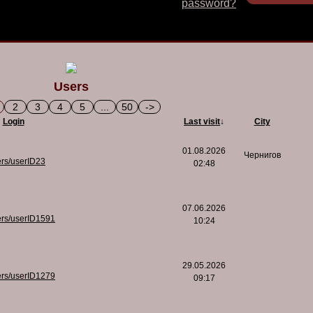
password?
Users
2
3
4
5
...
50
->
Login
Last visit
↓
City
01.08.2026
Чернигов
ers/userID23
02:48
07.06.2026
ers/userID1591
10:24
29.05.2026
ers/userID1279
09:17