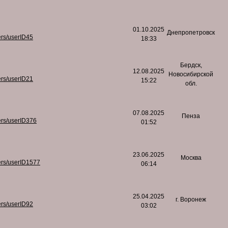
01.10.2025
Днепропетровск
ers/userID45
18:33
Бердск,
12.08.2025
Новосибирской
ers/userID21
15:22
обл.
07.08.2025
Пенза
ers/userID376
01:52
23.06.2025
Москва
ers/userID1577
06:14
25.04.2025
г. Воронеж
ers/userID92
03:02