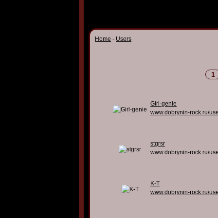
Home
-
Users
1
Girl-genie
www.dobrynin-rock.ru/us
stgrsr
www.dobrynin-rock.ru/us
K-T
www.dobrynin-rock.ru/us