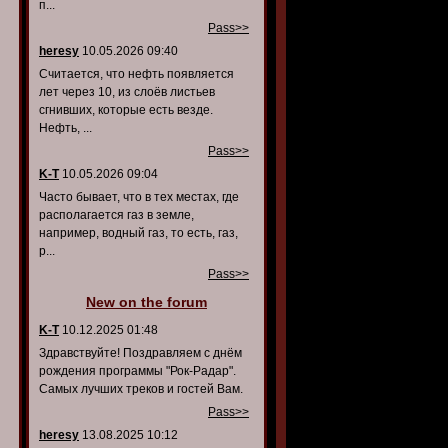
п...
Pass>>
heresy
10.05.2026 09:40
Считается, что нефть появляется
лет через 10, из слоёв листьев
сгнивших, которые есть везде.
Нефть, ...
Pass>>
K-T
10.05.2026 09:04
Часто бывает, что в тех местах, где
располагается газ в земле,
например, водный газ, то есть, газ,
р...
Pass>>
New on the forum
K-T
10.12.2025 01:48
Здравствуйте! Поздравляем с днём
рождения программы "Рок-Радар".
Самых лучших треков и гостей Вам.
Pass>>
heresy
13.08.2025 10:12