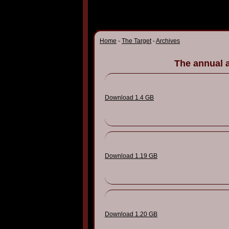
Home
-
The Target
-
Archives
The annual 
Download 1.4 GB
Download 1.19 GB
Download 1.20 GB