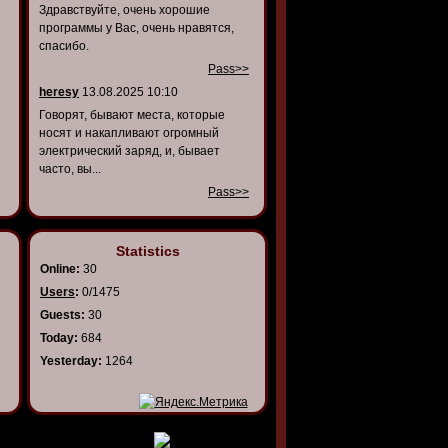
Здравствуйте, очень хорошие
программы у Вас, очень нравятся,
спасибо.
Pass>>
heresy
13.08.2025 10:10
Говорят, бывают места, которые
носят и накапливают огромный
электрический заряд, и, бывает
часто, вы...
Pass>>
Statistics
Online:
30
Users
:
0/1475
Guests:
30
Today:
684
Yesterday:
1264