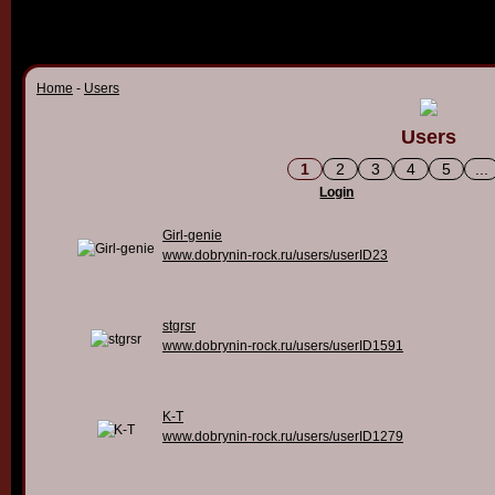
Home
-
Users
Users
1
2
3
4
5
...
Login
Girl-genie
www.dobrynin-rock.ru/users/userID23
stgrsr
www.dobrynin-rock.ru/users/userID1591
K-T
www.dobrynin-rock.ru/users/userID1279