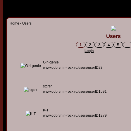
Home
-
Users
Users
1
2
3
4
5
...
Login
Girl-genie
www.dobrynin-rock.ru/users/userID23
stgrsr
www.dobrynin-rock.ru/users/userID1591
K-T
www.dobrynin-rock.ru/users/userID1279