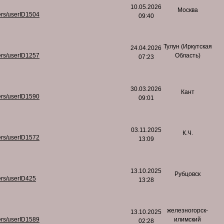
10.05.2026
Москва
ers/userID1504
09:40
Тулун (Иркутская
24.04.2026
ers/userID1257
Область)
07:23
30.03.2026
Кант
ers/userID1590
09:01
03.11.2025
К.Ч.
ers/userID1572
13:09
13.10.2025
Рубцовск
ers/userID425
13:28
железногорск-
13.10.2025
ers/userID1589
илимский
02:28