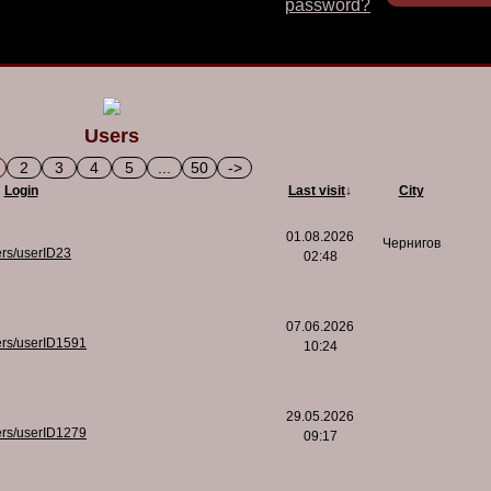
password?
Users
2
3
4
5
...
50
->
Login
Last visit
↓
City
01.08.2026
Чернигов
ers/userID23
02:48
07.06.2026
ers/userID1591
10:24
29.05.2026
ers/userID1279
09:17