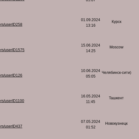
05:07
01.09.2024
Курск
ers/userID258
13:16
15.06.2024
Moscow
ers/userID1575
14:25
10.06.2024
Челябинск-сити)
ers/userID126
05:05
16.05.2024
Ташкент
ers/userID1100
11:45
07.05.2024
Новокузнецк
ers/userID437
01:52