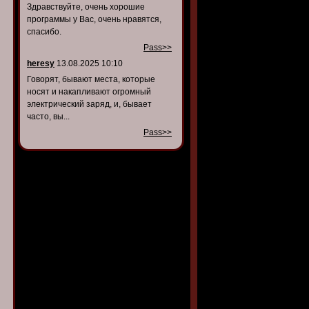
Здравствуйте, очень хорошие
программы у Вас, очень нравятся,
спасибо.
Pass>>
heresy
13.08.2025 10:10
Говорят, бывают места, которые
носят и накапливают огромный
электрический заряд, и, бывает
часто, вы...
Pass>>