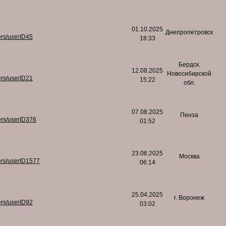
01.10.2025
Днепропетровск
ers/userID45
18:33
Бердск,
12.08.2025
Новосибирской
ers/userID21
15:22
обл.
07.08.2025
Пенза
ers/userID376
01:52
23.06.2025
Москва
ers/userID1577
06:14
25.04.2025
г. Воронеж
ers/userID92
03:02