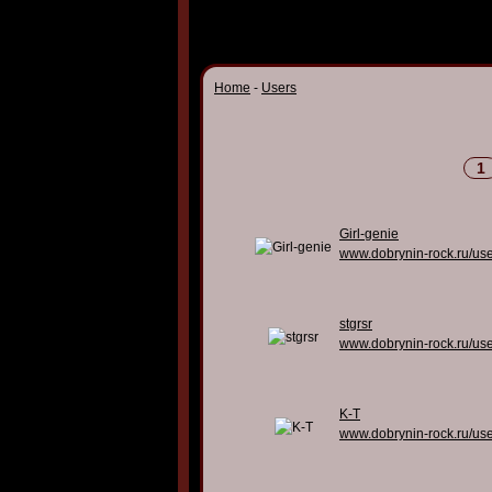
Home
-
Users
1
Girl-genie
www.dobrynin-rock.ru/us
stgrsr
www.dobrynin-rock.ru/us
K-T
www.dobrynin-rock.ru/us