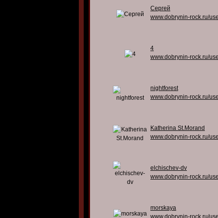
Сергей
www.dobrynin-rock.ru/us
4
www.dobrynin-rock.ru/us
nightforest
www.dobrynin-rock.ru/us
Katherina St.Morand
www.dobrynin-rock.ru/us
elchischev-dv
www.dobrynin-rock.ru/us
morskaya
www.dobrynin-rock.ru/us