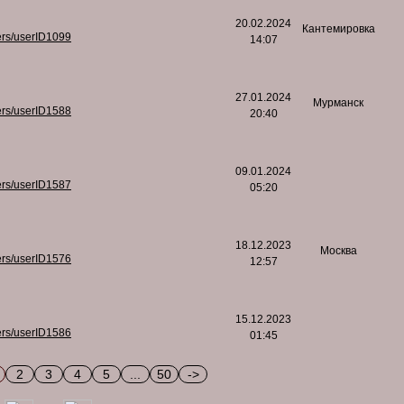
20.02.2024
Кантемировка
ers/userID1099
14:07
27.01.2024
Мурманск
ers/userID1588
20:40
09.01.2024
ers/userID1587
05:20
18.12.2023
Москва
ers/userID1576
12:57
15.12.2023
ers/userID1586
01:45
2
3
4
5
...
50
->