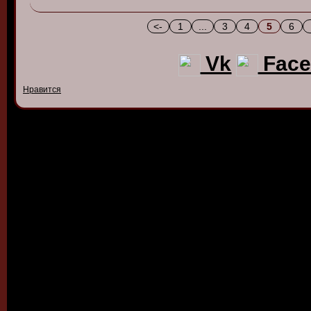
<-
1
...
3
4
5
6
Vk
Face
Нравится