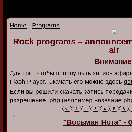
Home
-
Programs
Rock programs – announcemen
air
Внимание
Для того чтобы прослушать запись эфир
Flash Player. Скачать его можно здесь
ge
Если вы решили скачать запись передач
разрешение .php (например название.php
<-
1
...
3
4
5
6
"Восьмая Нота" - 0