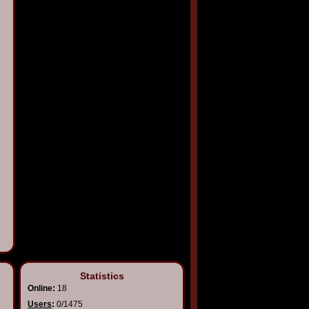
Statistics
Online:
18
Users
:
0/1475