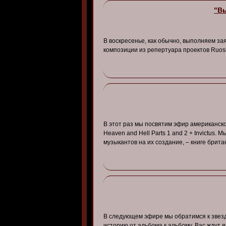
"Вы
В воскресенье, как обычно, выполняем з
композиции из репертуара проектов Ruosk
В этот раз мы посвятим эфир американской
Heaven and Hell Parts 1 and 2 + Invictus
музыкантов на их создание, – книге брит
В следующем эфире мы обратимся к звезда
историю от альбома к альбому. Вас ждут 