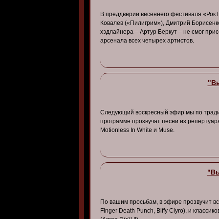
В преддверии весеннего фестиваля «Рок 
Ковалев («Пилигрим»), Дмитрий Борисенко
хэдлайнера – Артур Беркут – не смог при
арсенала всех четырех артистов.
"Вы
Следующий воскресный эфир мы по тради
программе прозвучат песни из репертуара 
Motionless In White и Muse.
"Вы
По вашим просьбам, в эфире прозвучит в
Finger Death Punch, Biffy Clyro), и класси