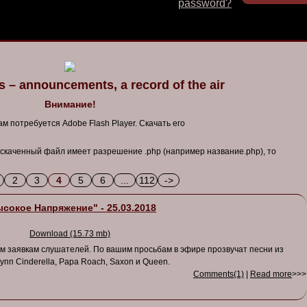
password?
 – announcements, a record of the air
Внимание!
м потребуется Adobe Flash Player. Скачать его
 скаченный файл имеет разрешение .php (например название.php), то
2
3
4
5
6
...
112
->
сокое Напряжение" - 25.03.2018
Download (15.73 mb)
м заявкам слушателей. По вашим просьбам в эфире прозвучат песни из
пп Cinderella, Papa Roach, Saxon и Queen.
Comments(1)
|
Read more
>>>