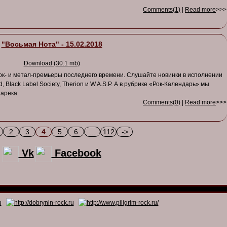
Comments(1)
|
Read more
>>>
"Восьмая Нота" - 15.02.2018
Download (30.1 mb)
ок- и метал-премьеры последнего времени. Слушайте новинки в исполнении
 Black Label Society, Therion и W.A.S.P. А в рубрике «Рок-Календарь» мы
арека.
Comments(0)
|
Read more
>>>
2
3
4
5
6
...
112
->
Vk
Facebook