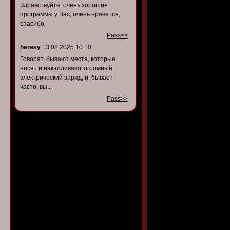
Здравствуйте, очень хорошие
программы у Вас, очень нравятся,
спасибо.
Pass>>
heresy
13.08.2025 10:10
Говорят, бывают места, которые
носят и накапливают огромный
электрический заряд, и, бывает
часто, вы...
Pass>>