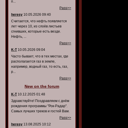
п...
Pass>>
heresy
10.05.2026 09:40
Считается, что нефть появляется
лет через 10, из слоёв листьев
сгнивших, которые есть везде.
Нефть, ...
Pass>>
K-T
10.05.2026 09:04
Часто бывает, что в тех местах, где
располагается газ в земле,
например, водный газ, то есть, газ,
р...
Pass>>
New on the forum
K-T
10.12.2025 01:48
Здравствуйте! Поздравляем с днём
рождения программы "Рок-Радар".
Самых лучших треков и гостей Вам.
Pass>>
heresy
13.08.2025 10:12