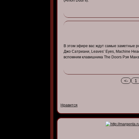
(Amon Düül II).
В этом эфире вас ждут самые заметные р
Джо Сатриани, Leaves’ Eyes, Machine Head,
вспомним клавишника The Doors Рэя Манз
<-
1
Нравится