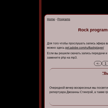
Home
-
Programs
Rock programs
Для того чтобы прослушать запись эфира ва
можно здесь
get.adobe.com/ru/flashplayer/
Если вы решили скачать запись передачи и
замените php на mp3.
<-
1
"Вы
Очередной вечер воскресенья мы посвяти
репертуара Джоанны Стингрэй, а также гру