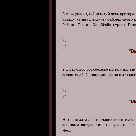
В Международный женский день прозвучит
праздника вы услышите подборку самых кр
Роберта Планта, Dire Straits, «Арии», Thr
"Вы
В следующее воскресенье мы не изменим 
слушателей. В программе треки в исполнен
"Вы
Этот выпуск мы по традиции посвятим зая
программ dobrynin-rock.ru. Слушайте песни
Heep.