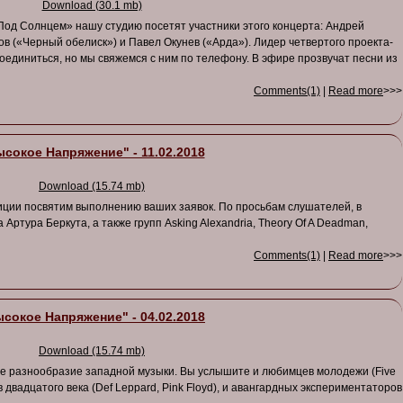
Download (30.1 mb)
Под Солнцем» нашу студию посетят участники этого концерта: Андрей
в («Черный обелиск») и Павел Окунев («Арда»). Лидер четвертого проекта-
соединиться, но мы свяжемся с ним по телефону. В эфире прозвучат песни из
Comments(1)
|
Read more
>>>
сокое Напряжение" - 11.02.2018
Download (15.74 mb)
ции посвятим выполнению ваших заявок. По просьбам слушателей, в
Артура Беркута, а также групп Asking Alexandria, Theory Of A Deadman,
Comments(1)
|
Read more
>>>
сокое Напряжение" - 04.02.2018
Download (15.74 mb)
се разнообразие западной музыки. Вы услышите и любимцев молодежи (Five
ков двадцатого века (Def Leppard, Pink Floyd), и авангардных экспериментаторов