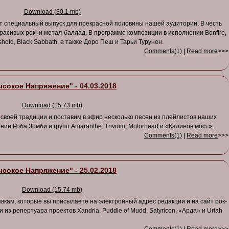
Download (30.1 mb)
 специальный выпуск для прекрасной половины нашей аудитории. В честь
асивых рок- и метал-баллад. В программе композиции в исполнении Bonfire,
eshold, Black Sabbath, а также Доро Пеш и Тарьи Турунен.
Comments(1)
|
Read more
>>>
сокое Напряжение" - 04.03.2018
Download (15.73 mb)
своей традиции и поставим в эфир несколько песен из плейлистов наших
ии Роба Зомби и групп Amaranthe, Trivium, Motorhead и «Калинов мост».
Comments(1)
|
Read more
>>>
сокое Напряжение" - 25.02.2018
Download (15.74 mb)
вкам, которые вы присылаете на электронный адрес редакции и на сайт рок-
 из репертуара проектов Xandria, Puddle of Mudd, Satyricon, «Арда» и Uriah