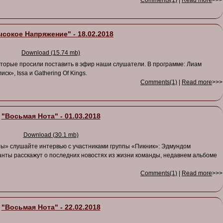
Comments(1)
|
Read more
>>>
сокое Напряжение" - 18.02.2018
Download (15.74 mb)
оторые просили поставить в эфир наши слушатели. В программе: Лиам
ск», Issa и Gathering Of Kings.
Comments(1)
|
Read more
>>>
"Восьмая Нота" - 01.03.2018
Download (30.1 mb)
ы» слушайте интервью с участниками группы «Пикник»: Эдмундом
нты расскажут о последних новостях из жизни команды, недавнем альбоме
Comments(1)
|
Read more
>>>
"Восьмая Нота" - 22.02.2018