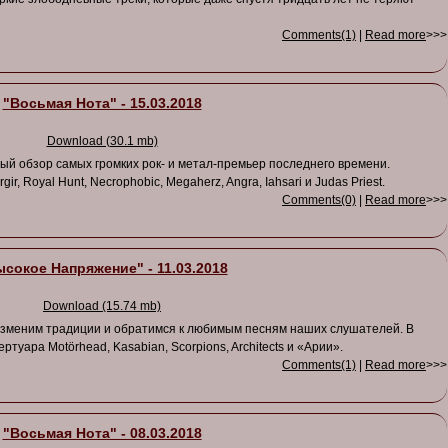
Comments(1)
|
Read more
>>>
"Восьмая Нота" - 15.03.2018
Download (30.1 mb)
й обзор самых громких рок- и метал-премьер последнего времени.
, Royal Hunt, Necrophobic, Megaherz, Angra, Iahsari и Judas Priest.
Comments(0)
|
Read more
>>>
сокое Напряжение" - 11.03.2018
Download (15.74 mb)
изменим традиции и обратимся к любимым песням наших слушателей. В
туара Motörhead, Kasabian, Scorpions, Architects и «Арии».
Comments(1)
|
Read more
>>>
"Восьмая Нота" - 08.03.2018