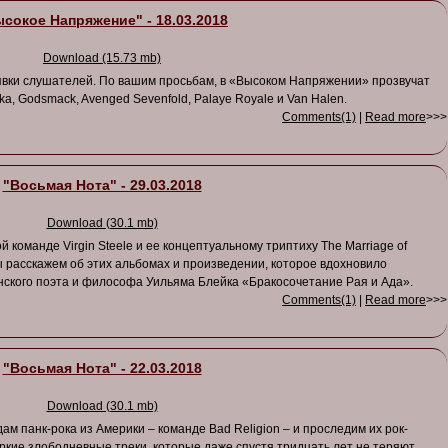
сокое Напряжение" - 18.03.2018
Download (15.73 mb)
аявки слушателей. По вашим просьбам, в «Высоком Напряжении» прозвучат
a, Godsmack, Avenged Sevenfold, Palaye Royale и Van Halen.
Comments(1)
|
Read more
>>>
"Восьмая Нота" - 29.03.2018
Download (30.1 mb)
 команде Virgin Steele и ее концептуальному триптиху The Marriage of
. Мы расскажем об этих альбомах и произведении, которое вдохновило
анского поэта и философа Уильяма Блейка «Бракосочетание Рая и Ада».
Comments(1)
|
Read more
>>>
"Восьмая Нота" - 22.03.2018
Download (30.1 mb)
м панк-рока из Америки – команде Bad Religion – и проследим их рок-
яркие злободневные треки, которые даже спустя тридцать лет не теряют