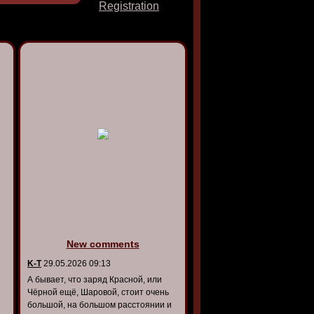
Registration
New comments
K-T
29.05.2026 09:13
А бывает, что заряд Красной, или
Чёрной ещё, Шаровой, стоит очень
большой, на большом расстоянии и