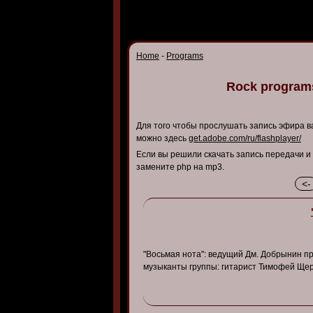
Home
-
Programs
Rock programs
Для того чтобы прослушать запись эфира ва
можно здесь
get.adobe.com/ru/flashplayer/
Если вы решили скачать запись передачи и
замените php на mp3.
<-
"Восьмая нота": ведущий Дм. Добрынин пр
музыканты группы: гитарист Тимофей Щер