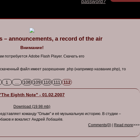
password?
 – announcements, a record of the air
Внимание!
м потребуется Adobe Flash Player. Скачать его
 скаченный файл имеет разрешение .php (например название.php), то
1
...
108
109
110
111
112
"The Eighth Note" - 01.02.2007
Download (19.98 mb)
едставляет команду "Ольви" и её музыкальную историю. В студии –
баков и вокалист Андрей Лобашёв.
Comments(0)
|
Read more
>>>