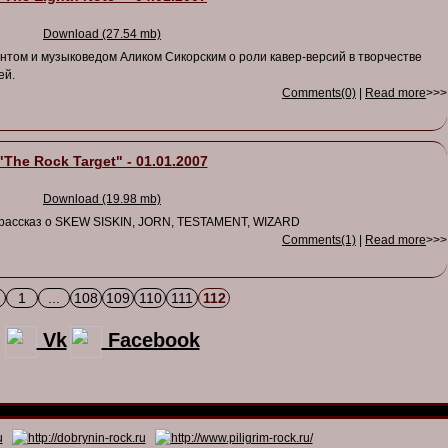
Download (27.54 mb)
нтом и музыковедом Аликом Сикорским о роли кавер-версий в творчестве
ей.
Comments(0)
|
Read more
>>>
"The Rock Target" - 01.01.2007
Download (19.98 mb)
 рассказ о SKEW SISKIN, JORN, TESTAMENT, WIZARD
Comments(1)
|
Read more
>>>
1
...
108
109
110
111
112
Vk
Facebook