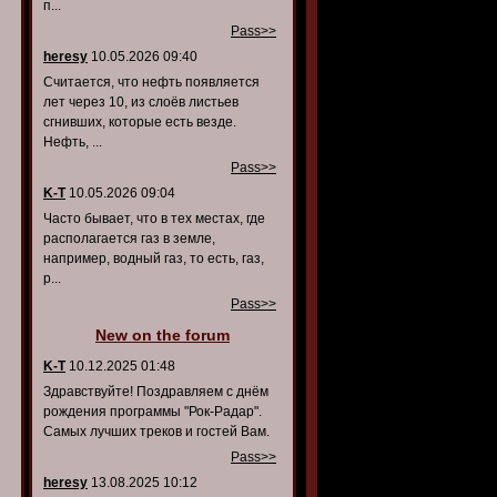
п...
Pass>>
heresy
10.05.2026 09:40
Считается, что нефть появляется
лет через 10, из слоёв листьев
сгнивших, которые есть везде.
Нефть, ...
Pass>>
K-T
10.05.2026 09:04
Часто бывает, что в тех местах, где
располагается газ в земле,
например, водный газ, то есть, газ,
р...
Pass>>
New on the forum
K-T
10.12.2025 01:48
Здравствуйте! Поздравляем с днём
рождения программы "Рок-Радар".
Самых лучших треков и гостей Вам.
Pass>>
heresy
13.08.2025 10:12