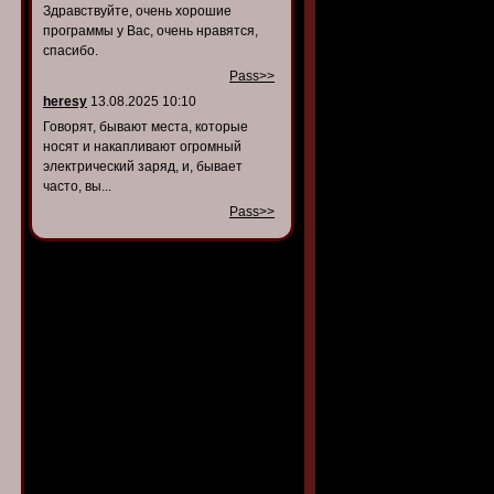
Здравствуйте, очень хорошие
программы у Вас, очень нравятся,
спасибо.
Pass>>
heresy
13.08.2025 10:10
Говорят, бывают места, которые
носят и накапливают огромный
электрический заряд, и, бывает
часто, вы...
Pass>>