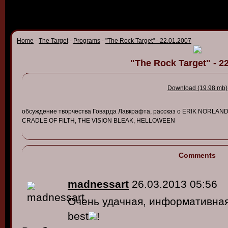
Home
-
The Target
-
Programs
-
"The Rock Target" - 22.01.2007
"The Rock Target" - 2
Download (19.98 mb)
обсуждение
тв
орчест
ва
Го
в
арда
Ла
в
крафта
,
рассказ
о ERIK
NORLAN
CRADLE OF FILTH, THE VISION BLEAK,
HELLOWEEN
Comments
madnessart
26.03.2013 05:56
Очень удачная, информативная
best
!