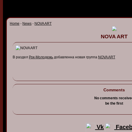
Home
-
News
-
NOVA ART
NOVA ART
В
раздел
Рок-Молодежь
доба
в
ленна
но
в
ая
группа
NOVA ART
Comments
No comments receive
be the first
Vk
Face