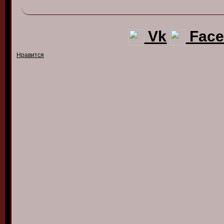
Vk
Face
Нравится