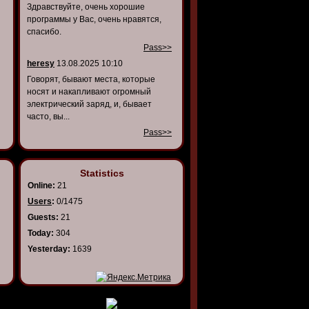
Здравствуйте, очень хорошие
программы у Вас, очень нравятся,
спасибо.
Pass>>
heresy
13.08.2025 10:10
Говорят, бывают места, которые
носят и накапливают огромный
электрический заряд, и, бывает
часто, вы...
Pass>>
Statistics
Online:
21
Users
:
0/1475
Guests:
21
Today:
304
Yesterday:
1639