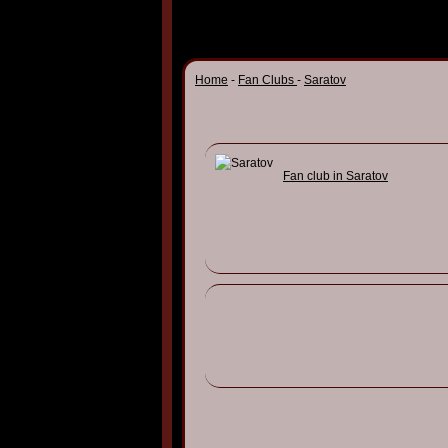
Home
-
Fan Clubs
-
Saratov
Fan club in
Saratov