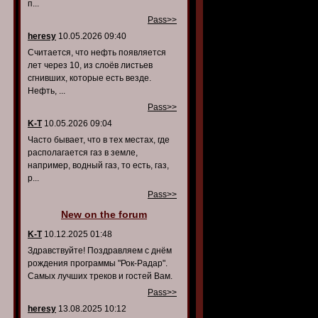
п...
Pass>>
heresy
10.05.2026 09:40
Считается, что нефть появляется
лет через 10, из слоёв листьев
сгнивших, которые есть везде.
Нефть, ...
Pass>>
K-T
10.05.2026 09:04
Часто бывает, что в тех местах, где
располагается газ в земле,
например, водный газ, то есть, газ,
р...
Pass>>
New on the forum
K-T
10.12.2025 01:48
Здравствуйте! Поздравляем с днём
рождения программы "Рок-Радар".
Самых лучших треков и гостей Вам.
Pass>>
heresy
13.08.2025 10:12