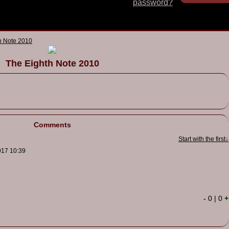
password?
h Note 2010
The Eighth Note 2010
Comments
Start with the first↓
017 10:39
-
0
|
0
+