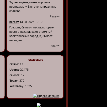
Здравствуйте, очень хорошие
программы у Вас, очень нравятся,
спасибо.
Pass>>
heresy
13.08.2025 10:10
Говорят, бывают места, которые
носят и накапливают огромный
электрический заряд, и, бывает
часто, вы...
Pass>>
Statistics
Online:
17
Users
:
0/1475
Guests:
17
Today:
370
Yesterday:
1625