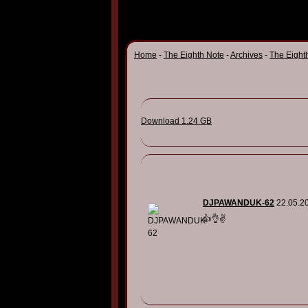
Home
-
The Eighth Note
-
Archives
-
The Eight
Download 1.24 GB
DJPAWANDUK-62
22.05.2
👍👌✌