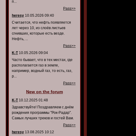
п...
Pass>>
heresy
10.05.2026 09:40
Считается, что нефть появляется
лет через 10, из слоёв листьев
сгнивших, которые есть везде.
Нефть, ...
Pass>>
K-T
10.05.2026 09:04
Часто бывает, что в тех местах, где
располагается газ в земле,
например, водный газ, то есть, газ,
р...
Pass>>
New on the forum
K-T
10.12.2025 01:48
Здравствуйте! Поздравляем с днём
рождения программы "Рок-Радар".
Самых лучших треков и гостей Вам.
Pass>>
heresy
13.08.2025 10:12