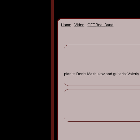
Home
-
Video
-
OFF Beat Band
pianist Denis
Mazhukov
and guitarist
Valeriy