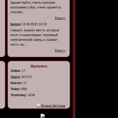
Здравствуйте, очень хорошие
программы у Вас, очень нравятся,
спасибо.
Pass>>
heresy
13.08.2025 10:10
Говорят, бывают места, которые
носят и накапливают огромный
электрический заряд, и, бывает
часто, вы...
Pass>>
Statistics
Online:
17
Users
:
0/1475
Guests:
17
Today:
808
Yesterday:
1639