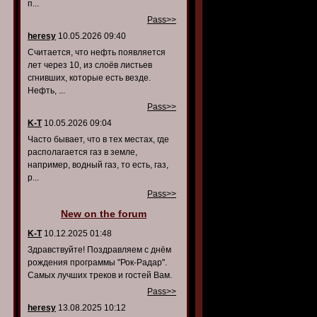
п...
Pass>>
heresy
10.05.2026 09:40
Считается, что нефть появляется
лет через 10, из слоёв листьев
сгнивших, которые есть везде.
Нефть, ...
Pass>>
K-T
10.05.2026 09:04
Часто бывает, что в тех местах, где
располагается газ в земле,
например, водный газ, то есть, газ,
р...
Pass>>
New on the forum
K-T
10.12.2025 01:48
Здравствуйте! Поздравляем с днём
рождения программы "Рок-Радар".
Самых лучших треков и гостей Вам.
Pass>>
heresy
13.08.2025 10:12