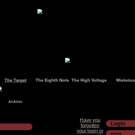
The Target
The Eighth Note
The High Voltage
Misteriu
Archives
Have you
forgotten
your login or