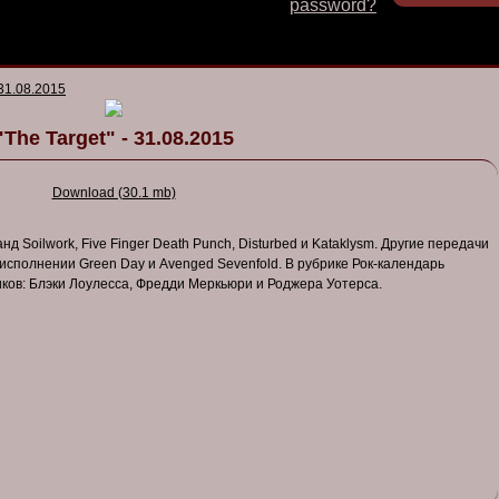
password?
 31.08.2015
"The Target" - 31.08.2015
Download (30.1 mb)
д Soilwork, Five Finger Death Punch, Disturbed и Kataklysm. Другие передачи
исполнении Green Day и Avenged Sevenfold. В рубрике Рок-календарь
ков: Блэки Лоулесса, Фредди Меркьюри и Роджера Уотерса.