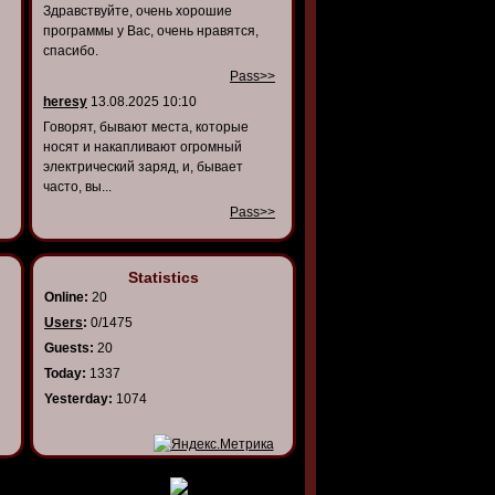
Здравствуйте, очень хорошие
программы у Вас, очень нравятся,
спасибо.
Pass>>
heresy
13.08.2025 10:10
Говорят, бывают места, которые
носят и накапливают огромный
электрический заряд, и, бывает
часто, вы...
Pass>>
Statistics
Online:
20
Users
:
0/1475
Guests:
20
Today:
1337
Yesterday:
1074