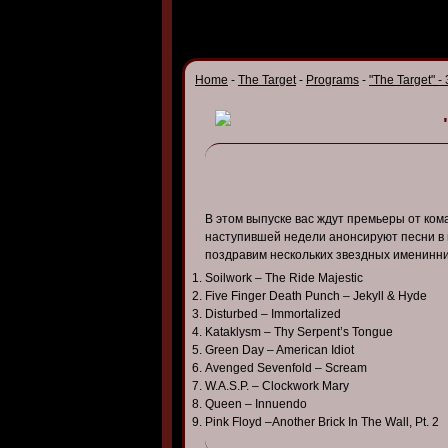
Home
-
The Target
-
Programs
-
"The Target" -
В этом выпуске вас ждут премьеры от коман
наступившей недели анонсируют песни в 
поздравим нескольких звездных именинни
Soilwork – The Ride Majestic
Five Finger Death Punch – Jekyll & Hyde
Disturbed – Immortalized
Kataklysm – Thy Serpent’s Tongue
Green Day – American Idiot
Avenged Sevenfold – Scream
W.A.S.P. – Clockwork Mary
Queen – Innuendo
Pink Floyd –Another Brick In The Wall, Pt. 2