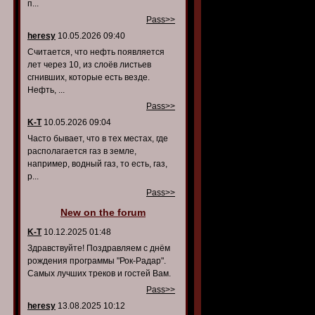
п...
Pass>>
heresy
10.05.2026 09:40
Считается, что нефть появляется
лет через 10, из слоёв листьев
сгнивших, которые есть везде.
Нефть, ...
Pass>>
K-T
10.05.2026 09:04
Часто бывает, что в тех местах, где
располагается газ в земле,
например, водный газ, то есть, газ,
р...
Pass>>
New on the forum
K-T
10.12.2025 01:48
Здравствуйте! Поздравляем с днём
рождения программы "Рок-Радар".
Самых лучших треков и гостей Вам.
Pass>>
heresy
13.08.2025 10:12