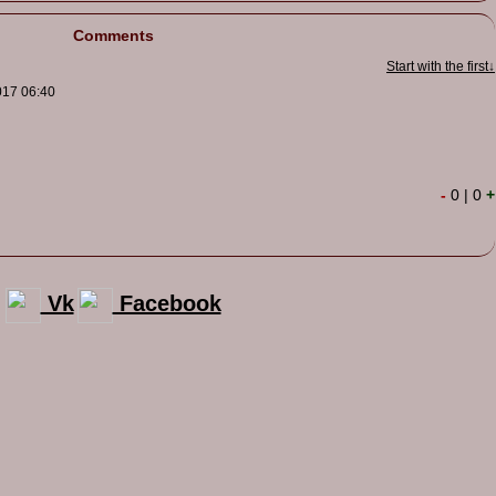
Comments
Start with the first↓
017 06:40
-
0
|
0
+
Vk
Facebook