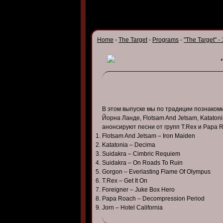
Home
-
The Target
-
Programs
-
"The Target" -
В этом выпуске мы по традиции познакоми
Йорна Ланде, Flotsam And Jetsam, Kataton
анонсируют песни от групп T.Rex и Papa 
Flotsam And Jetsam – Iron Maiden
Katatonia – Decima
Suidakra – Cimbric Requiem
Suidakra – On Roads To Ruin
Gorgon – Everlasting Flame Of Olympus
T.Rex – Get It On
Foreigner – Juke Box Hero
Papa Roach – Decompression Period
Jorn – Hotel California