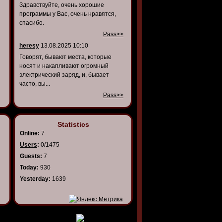
Здравствуйте, очень хорошие
программы у Вас, очень нравятся,
спасибо.
Pass>>
heresy
13.08.2025 10:10
Говорят, бывают места, которые
носят и накапливают огромный
электрический заряд, и, бывает
часто, вы...
Pass>>
Statistics
Online:
7
Users
:
0/1475
Guests:
7
Today:
930
Yesterday:
1639