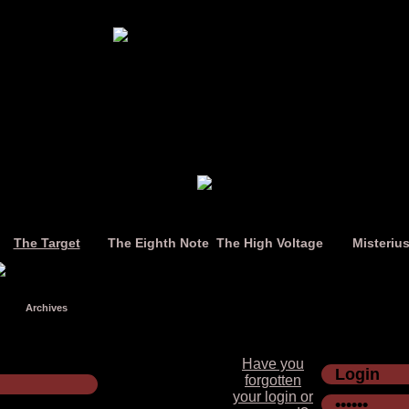
The Target
The Eighth Note
The High Voltage
Misteriu
Archives
Have you
forgotten
your login or