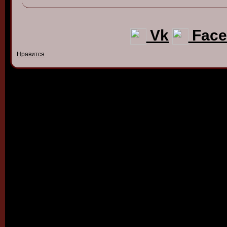
Vk
Face
Нравится