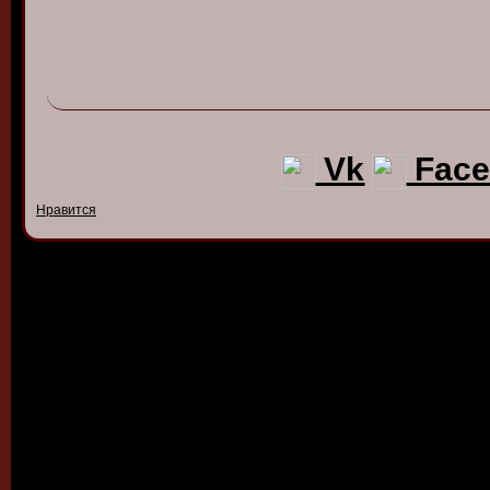
Vk
Face
Нравится