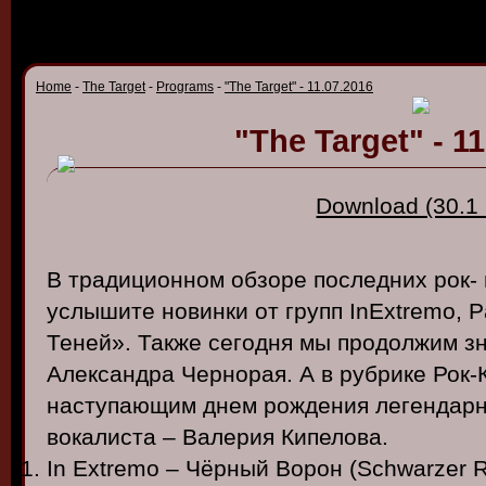
Home
-
The Target
-
Programs
-
"The Target" - 11.07.2016
"The Target" - 1
Download (30.1
В традиционном обзоре последних рок-
услышите новинки от групп InExtremo, Pa
Теней». Также сегодня мы продолжим зн
Александра Чернорая. А в рубрике Рок-
наступающим днем рождения легендарн
вокалиста – Валерия Кипелова.
In Extremo – Чёрный Ворон (Schwarzer 