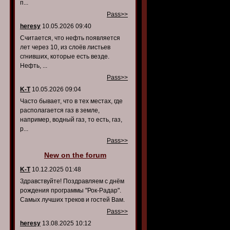
п...
Pass>>
heresy
10.05.2026 09:40
Считается, что нефть появляется
лет через 10, из слоёв листьев
сгнивших, которые есть везде.
Нефть, ...
Pass>>
K-T
10.05.2026 09:04
Часто бывает, что в тех местах, где
располагается газ в земле,
например, водный газ, то есть, газ,
р...
Pass>>
New on the forum
K-T
10.12.2025 01:48
Здравствуйте! Поздравляем с днём
рождения программы "Рок-Радар".
Самых лучших треков и гостей Вам.
Pass>>
heresy
13.08.2025 10:12