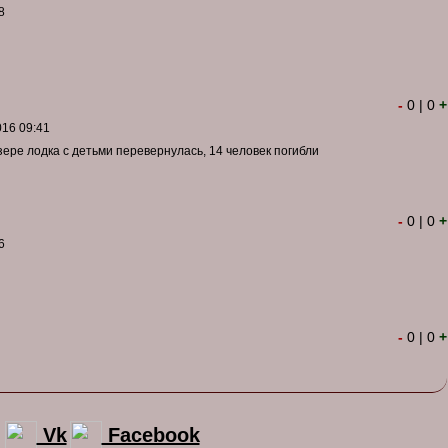
8
-
0
|
0
+
016 09:41
озере лодка с детьми перевернулась, 14 человек погибли
-
0
|
0
+
6
-
0
|
0
+
Vk
Facebook