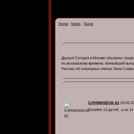
Home
-
News
-
Траур
Друзья
!
Сегодня
в
Моск
ве
объя
влен
траур
по
моско
в
скому
в
ремени
,
ближайший
в
ыпу
Рассказ
об
очередных
членах
Зала
Слав
DJPAWANDUK-62
26.06.2
Погибло 13 детей , а не 14 :