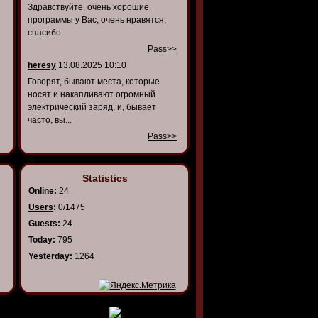
Здравствуйте, очень хорошие
программы у Вас, очень нравятся,
спасибо.
Pass>>
heresy
13.08.2025 10:10
Говорят, бывают места, которые
носят и накапливают огромный
электрический заряд, и, бывает
часто, вы...
Pass>>
Statistics
Online:
24
Users
:
0/1475
Guests:
24
Today:
795
Yesterday:
1264