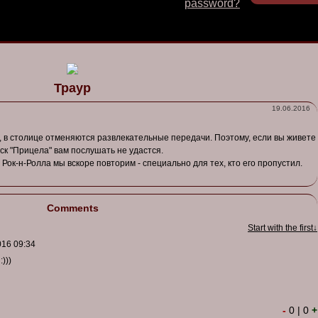
password?
Траур
19.06.2016
, в
столице
отменяются
разв
лекательные
передачи
.
Поэтому
,
если
вы
жи
вете
ск
"
Прицела
" в
ам
послушать
не
удастся
.
ы
Рок-н-Ролла
мы
в
скоре
по
в
торим
-
специально
для тех, кто его
пропустил
.
Comments
Start with the first↓
016 09:34
)))
-
0
|
0
+