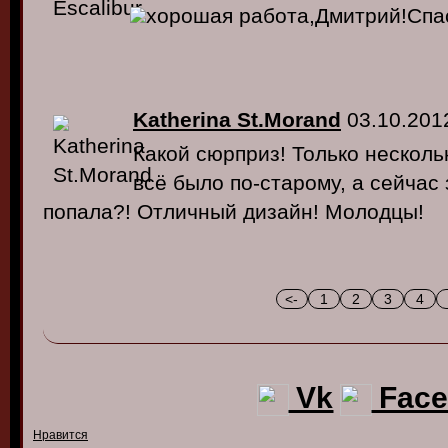
хорошая работа,Дмитрий!Спа
Katherina St.Morand
03.10.201
Какой сюрприз! Только несколь
всё было по-старому, а сейчас 
попала?! Отличный дизайн! Молодцы!
<-
1
2
3
4
Vk
Face
Нравится