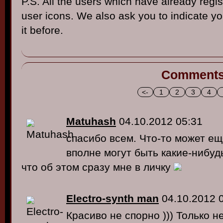
P.S. All the users which have already regi
user icons. We also ask you to indicate yo
it before.
Comment
<-
1
2
3
4
Matuhash
04.10.2012 05:31
спасибо всем. Что-то может ещ
вполне могут быть какие-нибуд
что об этом сразу мне в личку
Electro-synth man
04.10.2012 
Красиво не спорно ))) Только н