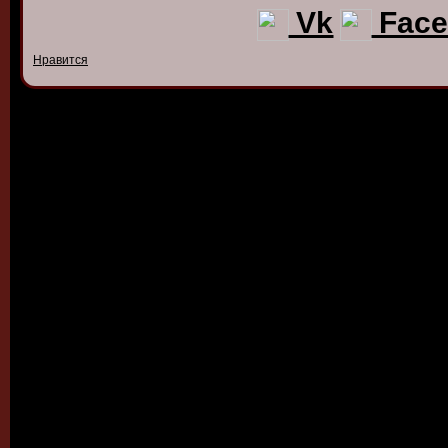
Vk
Face
Нравится