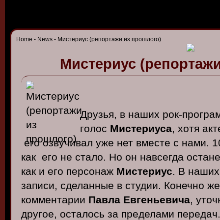
Home
-
News
-
Мистериус (репортажи из прошлого)
Мистериус (репортажи
Друзья, в наших рок-програ
голос
Мистериуса
, хотя ак
его озвучивал уже нет вместе с нами. 1
как его не стало. Но он навсегда остан
как и его персонаж
Мистериус
. В наши
записи, сделанные в студии. Конечно ж
комментарии
Павла Евгеньевича
, уто
другое, осталось за пределами передач.