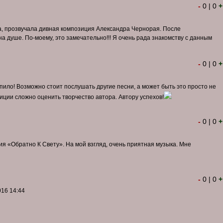
-
0
|
0
+
а, прозвучала дивная композиция Александра Чернорая. После
на душе. По-моему, это замечательно!!! Я очень рада знакомству с данным
-
0
|
0
+
епило! Возможно стоит послушать другие песни, а может быть это просто не
зиции сложно оценить творчество автора. Автору успехов!
-
0
|
0
+
я «Обратно К Свету». На мой взгляд, очень приятная музыка. Мне
-
0
|
0
+
016 14:44