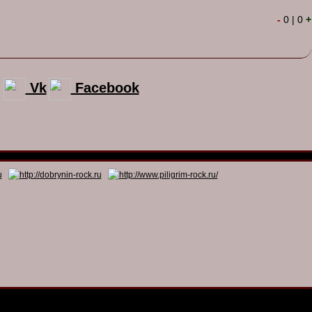
-
0
|
0
+
Vk
Facebook
© 2011 - 2026
Dmitry Dobrynin’s Rock Programs