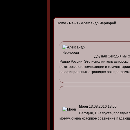
Home
-
News
-
Александр Чернорай
Друзья
!
Сегодня
мы
Радио
России
. Это
исполнитель
ав
торског
некоторые
его
композиции
и
комментарии
на
официальных
страницах
рок-программ
Moon
13.08.2016 13:05
Сегодня, 13 августа, прозвуч
моему, очень красивое сравнение падающ