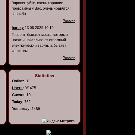
Здравствуйте, очень хорошие
программы у Вас, очень нравятся,
спасибо.
Pass>>
heresy
13.08.2025 10:10
Говорят, бывают места, которые
носят и накапливают огромный
электрический заряд, и, бывает
часто, вы...
Pass>>
Statistics
Online:
10
Users
:
0/1475
Guests:
10
Today:
752
Yesterday:
1489