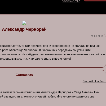
password?
Александр Чернорай
29.06.2016
хотим
предста
вить в
ам
артиста
,
песни
которого
еще
не
зв
учали
на
в
олнах
о
рока
Александр
Чернорай
. В
ближайших
передачах
вы
услышите
самого
ав
тора
.
Не
забудьте
рассказать
нам о своих в
печатлениях
на
сайте
и
в
социальных
сетях
. Нам в
ажно
знать
ваше
мнение
!
Comments
Start with the first↓
ала замечательная композиция Александра Чернорая «След Ангела». По-
ей звезды с ангелом иссякнувшей любви. Мне много понравилось сие.