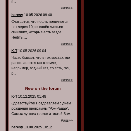
п...
Pass>>
heresy
10.05.2026 09:40
Считается, что нефть появляется
лет через 10, из слоёв листьев
сгнивших, которые есть везде.
Нефть, ...
Pass>>
K-T
10.05.2026 09:04
Часто бывает, что в тех местах, где
располагается газ в земле,
например, водный газ, то есть, газ,
р...
Pass>>
New on the forum
K-T
10.12.2025 01:48
Здравствуйте! Поздравляем с днём
рождения программы "Рок-Радар".
Самых лучших треков и гостей Вам.
Pass>>
heresy
13.08.2025 10:12